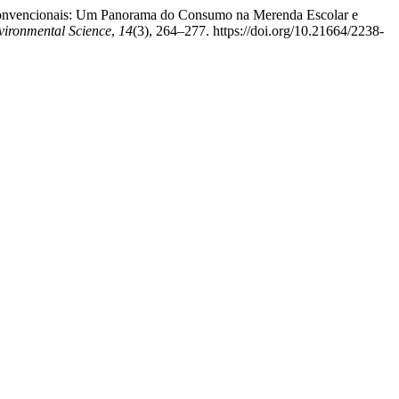
ão Convencionais: Um Panorama do Consumo na Merenda Escolar e
nvironmental Science
,
14
(3), 264–277. https://doi.org/10.21664/2238-