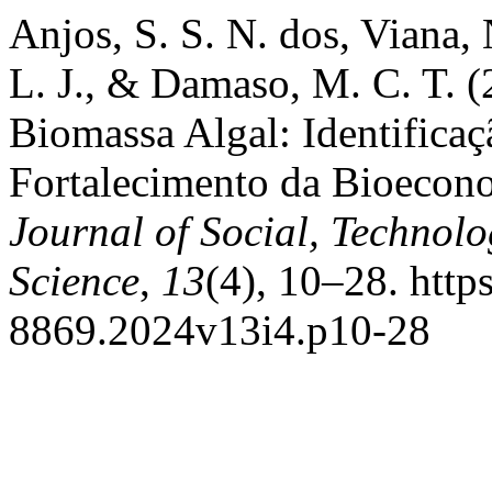
Anjos, S. S. N. dos, Viana
L. J., & Damaso, M. C. T. (
Biomassa Algal: Identifica
Fortalecimento da Bioecono
Journal of Social, Technol
Science
,
13
(4), 10–28. http
8869.2024v13i4.p10-28