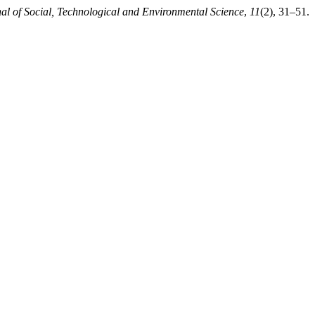
nal of Social, Technological and Environmental Science
,
11
(2), 31–51.