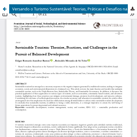
Versando o Turismo Sustentável: Teorias, Práticas e Desafios na Busca por um Desenvolvimento Equilibrado