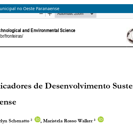
unicipal no Oeste Paranaense