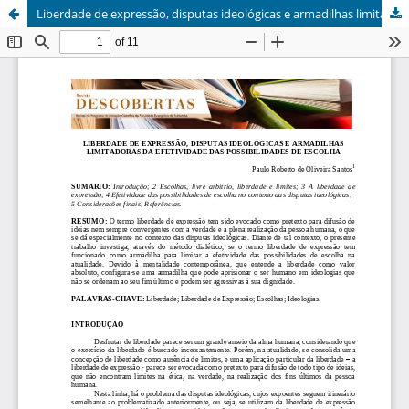
Liberdade de expressão, disputas ideológicas e armadilhas limitadoras da efetividade das possibilidades de escolha