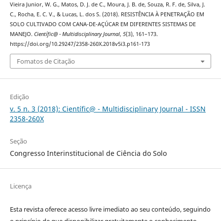
Vieira Junior, W. G., Matos, D. J. de C., Moura, J. B. de, Souza, R. F. de, Silva, J.
C., Rocha, E. C. V., & Lucas, L. dos S. (2018). RESISTÊNCIA À PENETRAÇÃO EM
SOLO CULTIVADO COM CANA-DE-AÇÚCAR EM DIFERENTES SISTEMAS DE
MANEJO.
Científic@ - Multidisciplinary Journal
,
5
(3), 161–173.
https://doi.org/10.29247/2358-260X.2018v5i3.p161-173
Fomatos de Citação
Edição
v. 5 n. 3 (2018): Científic@ - Multidisciplinary Journal - ISSN
2358-260X
Seção
Congresso Interinstitucional de Ciência do Solo
Licença
Esta revista oferece acesso livre imediato ao seu conteúdo, seguindo
o princípio de que disponibilizar gratuitamente o conhecimento