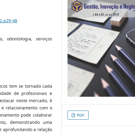
i2.p29-48
, odontologia, serviços
icos tem se tornado cada
dade de profissionais e
destacar neste mercado, é
o e relacionamento com o
ionamento pode colaborar
PDF
ento, demonstrando uma
 e aprofundando a relação